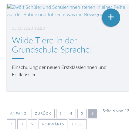
+
03.10.2023 18:28
Wilde Tiere in der
Grundschule Sprache!
Einschulung der neuen Erstklässlerinnen und
Erstklässler
Seite 6 von 13
ANFANG
ZURÜCK
3
4
5
6
7
8
9
VORWÄRTS
ENDE